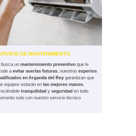
ERVICIO DE MANTENIMIENTO
i busca un
mantenimiento preventivo
que le
yude a
evitar averías futuras
, nuestros
expertos
ualificados en Arganda del Rey
garantizan que
us equipos estarán en
las mejores manos
,
reciéndole
tranquilidad
y
seguridad
en todo
mento solo con nuestro servicio técnico