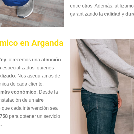
entre otros. Además, utilizam
garantizando la
calidad
y
dur
ómico en Arganda
Rey
, ofrecemos una
atención
s
especializados, quienes
alizado
. Nos aseguramos de
mica de cada cliente,
o más económico
. Desde la
instalación de un
aire
 que cada intervención sea
 758
para obtener un servicio
.