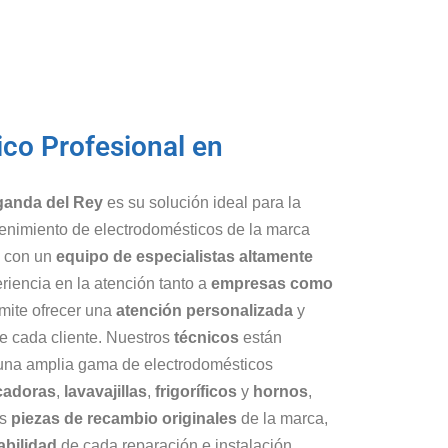
ico Profesional en
ganda del Rey
es su solución ideal para la
tenimiento de electrodomésticos de la marca
 con un
equipo de especialistas altamente
riencia en la atención tanto a
empresas como
rmite ofrecer una
atención personalizada
y
e cada cliente. Nuestros
técnicos
están
 una amplia gama de electrodomésticos
cadoras
,
lavavajillas
,
frigoríficos
y
hornos
,
os
piezas de recambio originales
de la marca,
abilidad
de cada reparación e instalación.