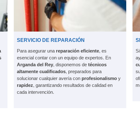
SERVICIO DE REPARACIÓN
S
a
Para asegurar una
reparación eficiente
, es
S
s
esencial contar con un equipo de expertos. En
a
Arganda del Rey
, disponemos de
técnicos
c
altamente cualificados
, preparados para
s
solucionar cualquier avería con
profesionalismo
y
of
rapidez
, garantizando resultados de calidad en
mo
cada intervención.