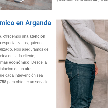
ómico en Arganda
y
, ofrecemos una
atención
s
especializados, quienes
alizado
. Nos aseguramos de
mica de cada cliente,
o más económico
. Desde la
stalación de un
aire
ue cada intervención sea
 758
para obtener un servicio
.