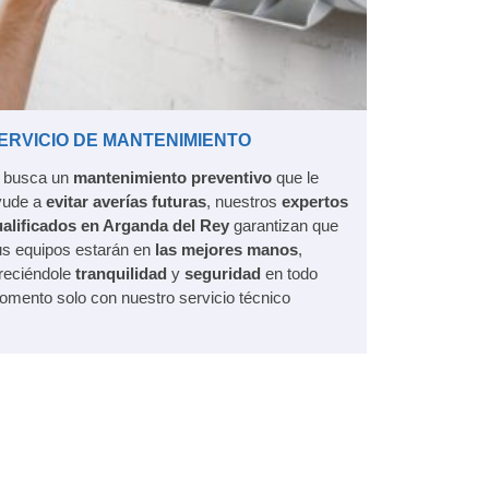
ERVICIO DE MANTENIMIENTO
i busca un
mantenimiento preventivo
que le
yude a
evitar averías futuras
, nuestros
expertos
ualificados en Arganda del Rey
garantizan que
us equipos estarán en
las mejores manos
,
reciéndole
tranquilidad
y
seguridad
en todo
mento solo con nuestro servicio técnico