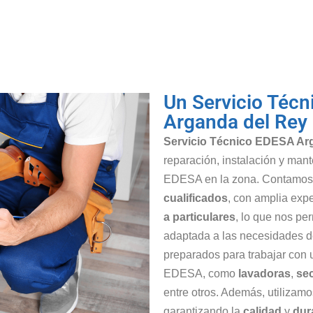
Un Servicio Técn
Arganda del Rey
Servicio Técnico EDESA Ar
reparación, instalación y man
EDESA en la zona. Contamos
cualificados
, con amplia expe
a particulares
, lo que nos pe
adaptada a las necesidades d
preparados para trabajar con
EDESA, como
lavadoras
,
se
entre otros. Además, utilizam
garantizando la
calidad
y
dur