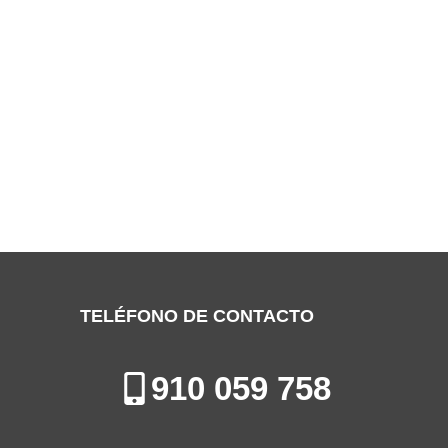
SERVICIO TÉCNICO THERMOR ARGANDA
DEL REY
Especialistas en la Reparación, Mantenimiento e Instalación de
Calderas en Arganda del Rey
TELÉFONO DE CONTACTO
910 059 758