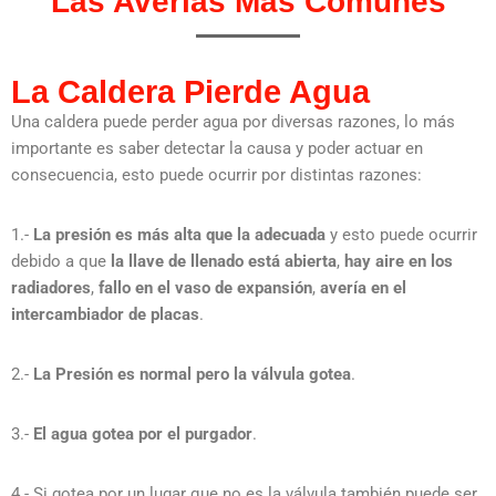
Las Averías Más Comunes
La Caldera Pierde Agua
Una caldera puede perder agua por diversas razones, lo más
importante es saber detectar la causa y poder actuar en
consecuencia, esto puede ocurrir por distintas razones:
1.-
La presión es más alta que la adecuada
y esto puede ocurrir
debido a que
la llave de llenado está abierta
,
hay aire en los
radiadores
,
fallo en el vaso de expansión
,
avería en el
intercambiador de placas
.
2.-
La Presión es normal pero la válvula gotea
.
3.-
El agua gotea por el purgador
.
4.- Si gotea por un lugar que no es la válvula también puede ser