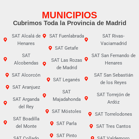
MUNICIPIOS
Cubrimos Toda la Provincia de Madrid
SAT Alcalá de
SAT Fuenlabrada
SAT Rivas-
Henares
Vaciamadrid
SAT Getafe
SAT
SAT San Fernando de
SAT Las Rozas
Alcobendas
Henares
de Madrid
SAT Alcorcón
SAT San Sebastián
SAT Leganés
de los Reyes
SAT Aranjuez
SAT
SAT Torrejón de
SAT Arganda
Majadahonda
Ardóz
del Rey
SAT Móstoles
SAT Torrelodones
SAT Boadilla
SAT Parla
del Monte
SAT Tres Cantos
SAT Pinto
SAT Collado
SAT Valdemoro